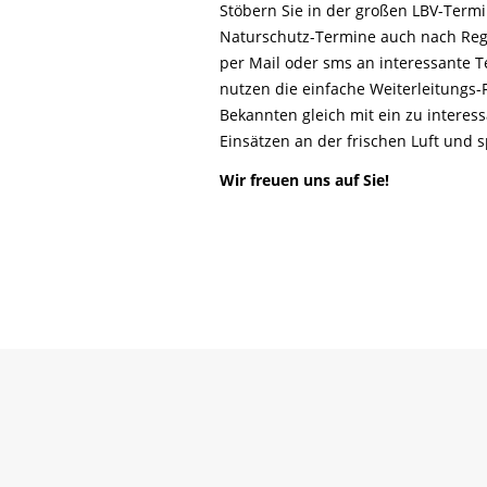
Life-Natur-Projekte
Stöbern Sie in der großen LBV-Ter
bestellen
Naturschutz-Termine auch nach Reg
Auffangstation
per Mail oder sms an interessante T
International
nutzen die einfache Weiterleitungs
Bekannten gleich mit ein zu interes
Einsätzen an der frischen Luft und
Wir freuen uns auf Sie!