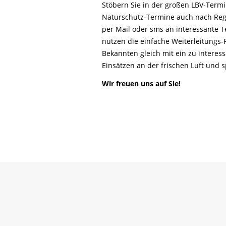
Life-Natur-Projekte
Stöbern Sie in der großen LBV-Ter
bestellen
Naturschutz-Termine auch nach Reg
Auffangstation
per Mail oder sms an interessante T
International
nutzen die einfache Weiterleitungs
Bekannten gleich mit ein zu interes
Einsätzen an der frischen Luft und
Wir freuen uns auf Sie!