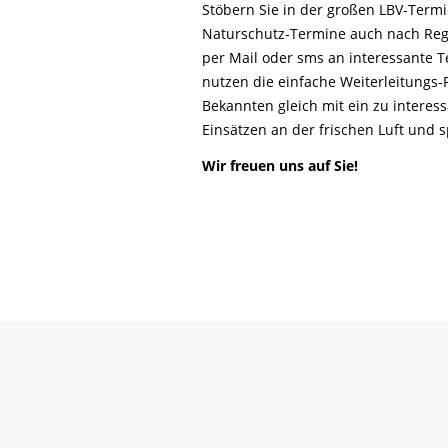
Life-Natur-Projekte
Stöbern Sie in der großen LBV-Ter
bestellen
Naturschutz-Termine auch nach Reg
Auffangstation
per Mail oder sms an interessante T
International
nutzen die einfache Weiterleitungs
Bekannten gleich mit ein zu interes
Einsätzen an der frischen Luft und
Wir freuen uns auf Sie!