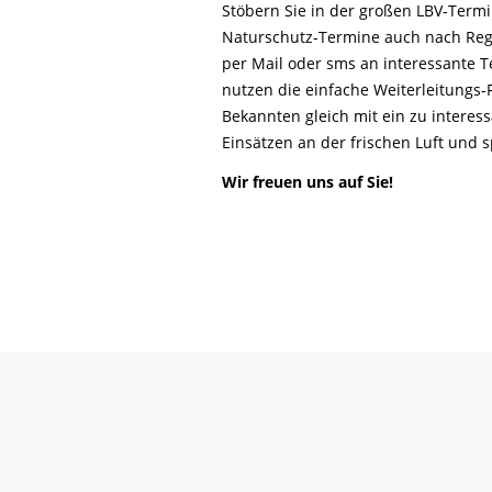
Life-Natur-Projekte
Stöbern Sie in der großen LBV-Ter
bestellen
Naturschutz-Termine auch nach Reg
Auffangstation
per Mail oder sms an interessante T
International
nutzen die einfache Weiterleitungs
Bekannten gleich mit ein zu interes
Einsätzen an der frischen Luft und
Wir freuen uns auf Sie!