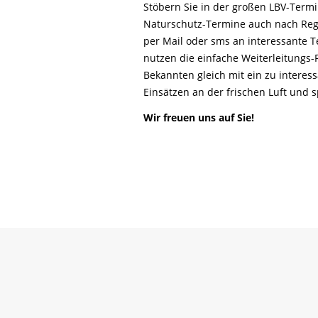
Life-Natur-Projekte
Stöbern Sie in der großen LBV-Ter
bestellen
Naturschutz-Termine auch nach Reg
Auffangstation
per Mail oder sms an interessante T
International
nutzen die einfache Weiterleitungs
Bekannten gleich mit ein zu interes
Einsätzen an der frischen Luft und
Wir freuen uns auf Sie!